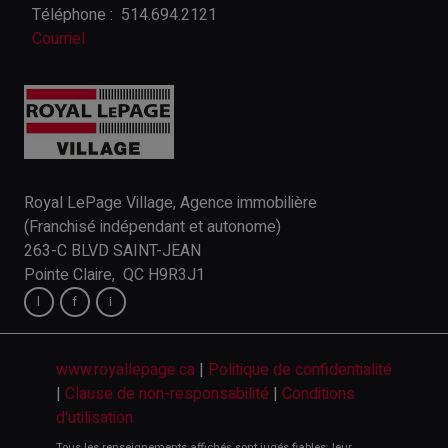
Téléphone :
514.694.2121
Courriel
Royal LePage Village, Agence immobilière
(Franchisé indépendant et autonome)
263-C BLVD SAINT-JEAN
Pointe Claire, QC H9R3J1
www.royallepage.ca
|
Politique de confidentialité
|
Clause de non-responsabilité
|
Conditions
d'utilisation
Tous les renseignements affichés sont jugés fiables; leur