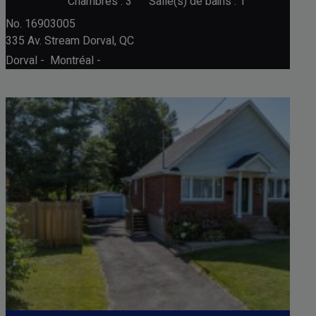
Chambres : 3
Salle(s) de bains : 1
No. 16903005
335 Av. Stream
Dorval, QC
Dorval - Montréal -